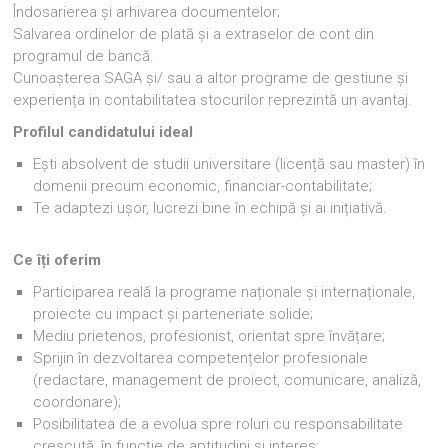
Îndosarierea și arhivarea documentelor;
Salvarea ordinelor de plată și a extraselor de cont din
programul de bancă.
Cunoașterea SAGA și/ sau a altor programe de gestiune și
experiența in contabilitatea stocurilor reprezintă un avantaj.
Profilul candidatului ideal
Ești absolvent de studii universitare (licență sau master) în
domenii precum economic, financiar-contabilitate;
Te adaptezi ușor, lucrezi bine în echipă și ai inițiativă.
Ce îți oferim
Participarea reală la programe naționale și internaționale,
proiecte cu impact și parteneriate solide;
Mediu prietenos, profesionist, orientat spre învățare;
Sprijin în dezvoltarea competențelor profesionale
(redactare, management de proiect, comunicare, analiză,
coordonare);
Posibilitatea de a evolua spre roluri cu responsabilitate
crescută, în funcție de aptitudini și interes;