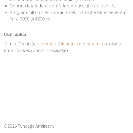
Oportunitatea de a lucra într-o organizație cu tradiție;
Program full on site – salariul net, in funcție de experiență,
între 3000 și 4500 lei.
Cum aplici
Trimite CV-ul tău la
contact@fundatia-amfiteatru.ro
(subiect
email:
Contabil
Junior – aplicație
)
©2026 Fundația Amfiteatru