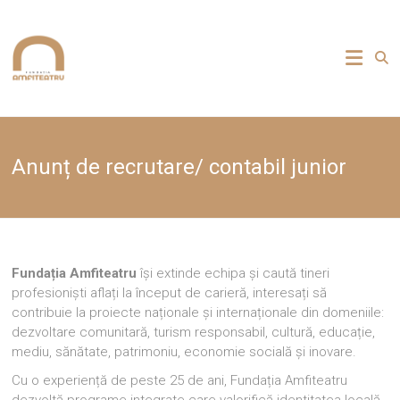
Skip
to
Fundația
content
Amfiteatru
Anunț de recrutare/ contabil junior
Fundația Amfiteatru
își extinde echipa și caută tineri
profesioniști aflați la început de carieră, interesați să
contribuie la proiecte naționale și internaționale din domeniile:
dezvoltare comunitară, turism responsabil, cultură, educație,
mediu, sănătate, patrimoniu, economie socială și inovare.
Cu o experiență de peste 25 de ani, Fundația Amfiteatru