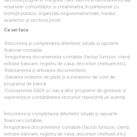
dezvoltă programe integrate care valorifică identitatea locală,
resursele comunităților și creativitatea, în parteneriat cu
instituții publice, organizații neguvernamentale, mediul
academic și sectorul privat.
Ce vei face
-Întocmirea și completarea diferitelor situații și rapoarte
financiar-contabile;
-Înregistrarea documentelor contabile (facturi furnizori, clienți,
extrase bancare, registru de casa, deconturi cheltuieli etc);
-Îndosarierea și arhivarea documentelor;
-Salvarea ordinelor de plată și a extraselor de cont din
programul de bancă.
-Cunoașterea SAGA și/ sau a altor programe de gestiune și
experiența in contabilitatea stocurilor reprezintă un avantaj.
Întocmirea și completarea diferitelor situații și rapoarte
financiar-contabile;
Înregistrarea documentelor contabile (facturi furnizori, clienți,
extrase bancare, registru de casa, deconturi cheltuieli etc);