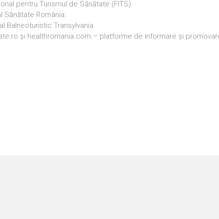
ional pentru Turismul de Sănătate (FITS).
al Sănătate România.
l Balneoturistic Transylvania.
ate.ro și healthromania.com – platforme de informare și promovar