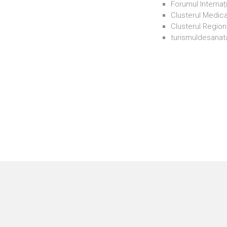
Forumul Internaț
Clusterul Medic
Clusterul Regiona
turismuldesanat