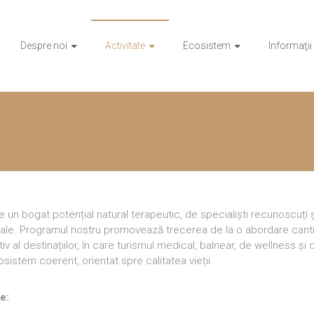
Despre noi
Activitate
Ecosistem
Informaţii
un bogat potențial natural terapeutic, de specialiști recunoscuți 
ale. Programul nostru promovează trecerea de la o abordare cantit
 al destinațiilor, în care turismul medical, balnear, de wellness și
osistem coerent, orientat spre calitatea vieții.
e: