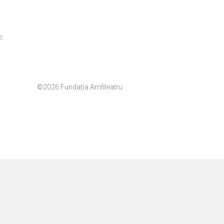
e.
©2026 Fundația Amfiteatru