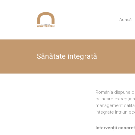
Skip
to
Fundația
content
Acasă
Amfiteatru
Sănătate integrată
România dispune de 
balneare excepțion
management calitativ
integrate într-un ec
Intervenții concret