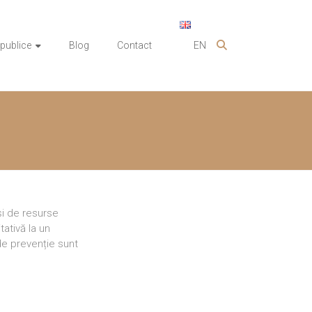
 publice
Blog
Contact
EN
și de resurse
ativă la un
 de prevenție sunt